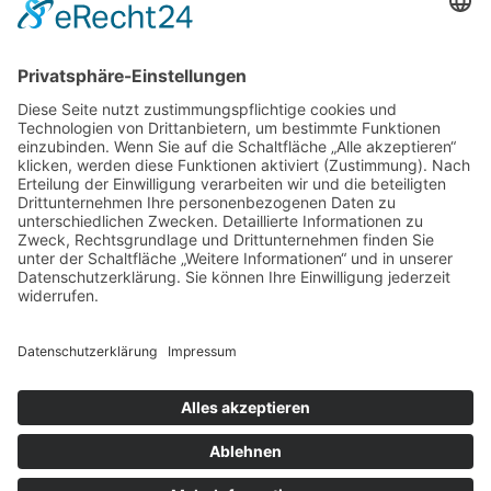
Investiere in ein Mindset-Coaching.
Investiere in Dich selbst.
Wann lernen wir
uns kennen?
→
Kostenloses
Erstgespräch
→
Nachricht schicken