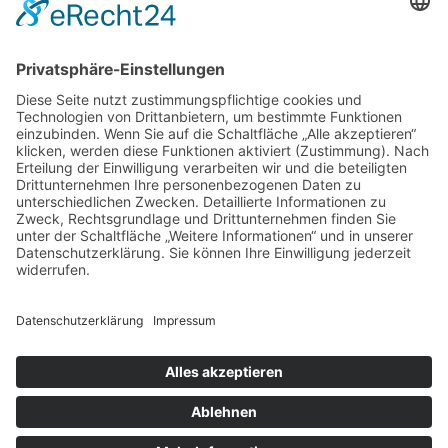
Investiere in ein Mindset-Coaching.
Investiere in Dich selbst.
Wann lernen wir
uns kennen?
→
Kostenloses
Erstgespräch
→
Nachricht schicken